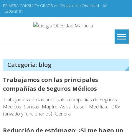
Skip
PRIMERA CONSULTA GRATIS en Cirugía de la Obesidad
- ☏
to
620648191
content
Cirugí
Cirugía de la
Obesidad y Cirugía
Obesid
General,
Marbel
Laparoscopia
Categoría:
blog
Trabajamos con las principales
compañías de Seguros Médicos
Trabajamos con las principales compañías de Seguros
Médicos -Sanitas -Mapfre -Asisa -Caser -Medifiatc -DKV
(privado y funcionarios) -Generali
Reducción de estómago: ¿Si me hago un