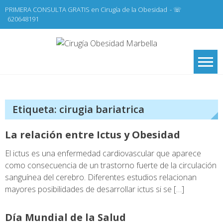
Skip
PRIMERA CONSULTA GRATIS en Cirugía de la Obesidad
- ☏
to
620648191
content
Cirugí
Cirugía de la
Obesidad y Cirugía
Obesid
General,
Marbel
Laparoscopia
Etiqueta:
cirugia bariatrica
La relación entre Ictus y Obesidad
El ictus es una enfermedad cardiovascular que aparece
como consecuencia de un trastorno fuerte de la circulación
sanguínea del cerebro. Diferentes estudios relacionan
mayores posibilidades de desarrollar ictus si se […]
Día Mundial de la Salud