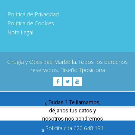
Política de Privacidad
Política de Cookies
Nota Legal
Cirugía y Obesidad Marbella. Todos los derechos
reservados. Diseño
Tposiciona
¿ Dudas ? Te llamamos,
déjanos tus datos y
nosotros nos pondremos
en contacto contigo
Solicita cita 620 648 191