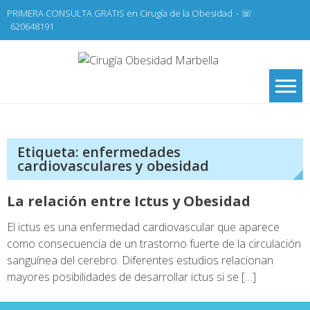
Skip
PRIMERA CONSULTA GRATIS en Cirugía de la Obesidad
- ☏
to
620648191
content
Cirugí
Cirugía de la
Obesidad y Cirugía
Obesid
General,
Marbel
Laparoscopia
Etiqueta:
enfermedades
cardiovasculares y obesidad
La relación entre Ictus y Obesidad
El ictus es una enfermedad cardiovascular que aparece
como consecuencia de un trastorno fuerte de la circulación
sanguínea del cerebro. Diferentes estudios relacionan
mayores posibilidades de desarrollar ictus si se […]