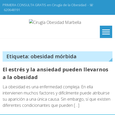
Skip
PRIMERA CONSULTA GRATIS en Cirugía de la Obesidad
- ☏
to
620648191
content
Cirugí
Cirugía de la
Obesidad y Cirugía
Obesid
General,
Marbel
Laparoscopia
Etiqueta:
obesidad mórbida
El estrés y la ansiedad pueden llevarnos
a la obesidad
La obesidad es una enfermedad compleja. En ella
intervienen muchos factores y difícilmente puede atribuirse
su aparición a una única causa. Sin embargo, sí que existen
diferentes condicionantes que pueden […]