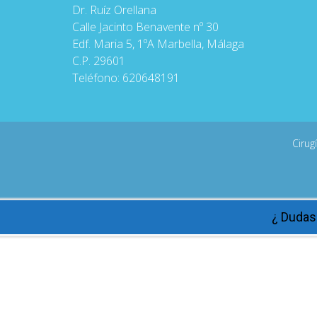
Dr. Ruíz Orellana
Calle Jacinto Benavente nº 30
Edf. Maria 5, 1ºA Marbella, Málaga
C.P. 29601
Teléfono:
620648191
Cirug
¿ Dudas