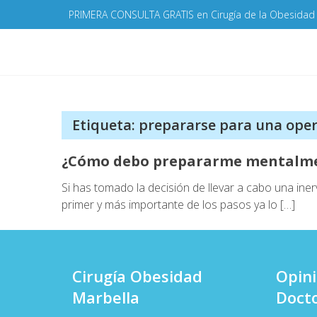
Skip
PRIMERA CONSULTA GRATIS en Cirugía de la Obesidad
to
content
Etiqueta:
prepararse para una oper
¿Cómo debo prepararme mentalmen
Si has tomado la decisión de llevar a cabo una ine
primer y más importante de los pasos ya lo […]
Cirugía Obesidad
Opin
Marbella
Docto