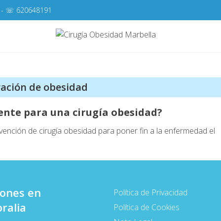
- ☏
620648191
Cirugí
Cirugía de la Obes
ación de obesidad
te para una cirugía obesidad?
rvención de cirugía obesidad para poner fin a la enfermedad el
iones en
Política de Privacidad
ralia
Política de Cookies