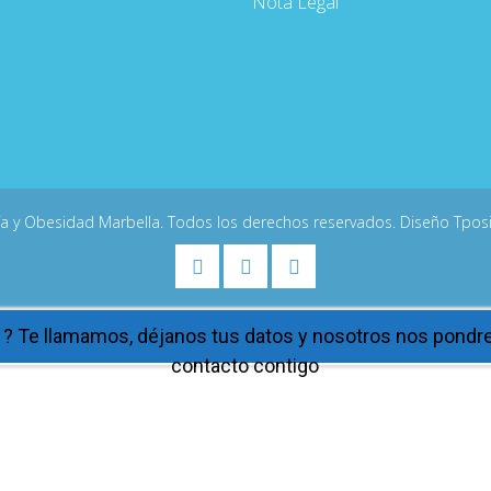
Nota Legal
ía y Obesidad Marbella. Todos los derechos reservados. Diseño
Tpos
 ? Te llamamos, déjanos tus datos y nosotros nos pond
contacto contigo