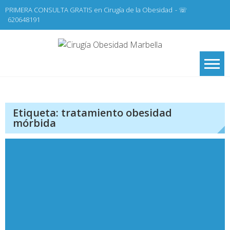
Skip
PRIMERA CONSULTA GRATIS en Cirugía de la Obesidad
- ☏
to
620648191
content
Cirugí
Cirugía de la
Obesidad y Cirugía
Obesid
General,
Marbel
Laparoscopia
Etiqueta:
tratamiento obesidad
mórbida