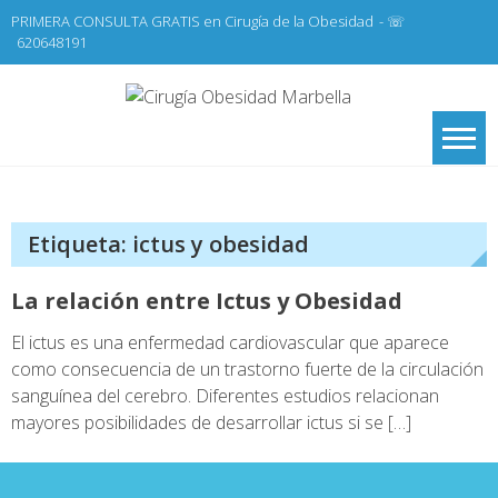
Skip
PRIMERA CONSULTA GRATIS en Cirugía de la Obesidad
- ☏
to
620648191
content
Cirugí
Cirugía de la
Obesidad y Cirugía
Obesid
General,
Marbel
Laparoscopia
Etiqueta:
ictus y obesidad
La relación entre Ictus y Obesidad
El ictus es una enfermedad cardiovascular que aparece
como consecuencia de un trastorno fuerte de la circulación
sanguínea del cerebro. Diferentes estudios relacionan
mayores posibilidades de desarrollar ictus si se […]