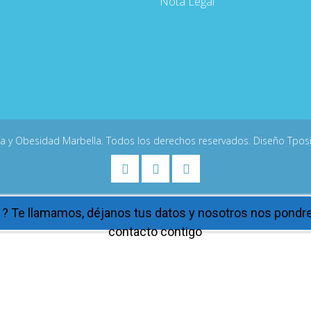
Nota Legal
ía y Obesidad Marbella. Todos los derechos reservados. Diseño
Tpos
 ? Te llamamos, déjanos tus datos y nosotros nos pond
contacto contigo