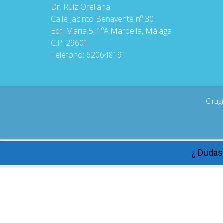
Dr. Ruíz Orellana
Calle Jacinto Benavente nº 30
Edf. Maria 5, 1ºA Marbella, Málaga
C.P. 29601
Teléfono:
620648191
Cirug
¿ Dudas