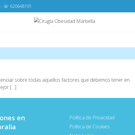
- ☏
620648191
Cirugí
Cirugía de la Obes
ncienciar sobre todas aquellos factores que debemos tener en
ejor […]
iones en
Política de Privacidad
ralia
Política de Cookies