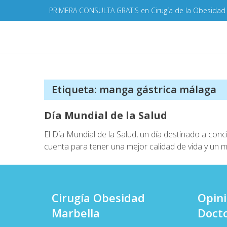
Skip
PRIMERA CONSULTA GRATIS en Cirugía de la Obesidad
to
content
Etiqueta:
manga gástrica málaga
Día Mundial de la Salud
El Día Mundial de la Salud, un día destinado a co
cuenta para tener una mejor calidad de vida y un m
Cirugía Obesidad
Opin
Marbella
Docto