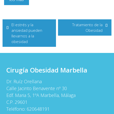
Navegación
El estrés y la
Tratamiento de la
de
ansiedad pueden
Obesidad
entradas
llevarnos a la
obesidad
Cirugía Obesidad Marbella
Dr. Ruíz Orellana
Calle Jacinto Benavente nº 30
Edf. Maria 5, 1ºA Marbella, Málaga
C.P. 29601
Teléfono:
620648191