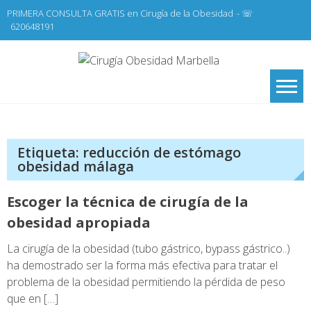
Skip
PRIMERA CONSULTA GRATIS en Cirugía de la Obesidad
- ☏
to
620648191
content
Cirugí
Cirugía de la
Obesidad y Cirugía
Obesid
General,
Marbel
Laparoscopia
Etiqueta:
reducción de estómago
obesidad málaga
Escoger la técnica de cirugía de la
obesidad apropiada
La cirugía de la obesidad (tubo gástrico, bypass gástrico..)
ha demostrado ser la forma más efectiva para tratar el
problema de la obesidad permitiendo la pérdida de peso
que en […]