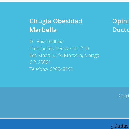
Cirugía Obesidad
Opin
Marbella
Docto
Dr. Ruíz Orellana
Calle Jacinto Benavente nº 30
Edf. Maria 5, 1ºA Marbella, Málaga
C.P. 29601
Teléfono:
620648191
Cirug
¿ Dudas