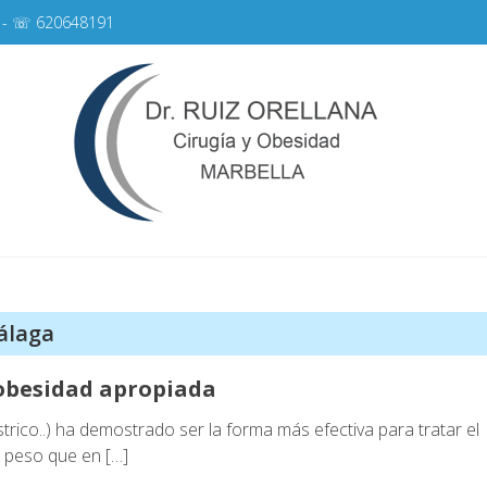
- ☏
620648191
Cir
Cirugía de
álaga
a obesidad apropiada
strico..) ha demostrado ser la forma más efectiva para tratar el
e peso que en […]