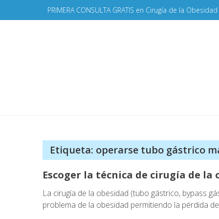
Skip
PRIMERA CONSULTA GRATIS en Cirugía de la Obesidad
to
content
Etiqueta:
operarse tubo gástrico m
Escoger la técnica de cirugía de l
La cirugía de la obesidad (tubo gástrico, bypass gá
problema de la obesidad permitiendo la pérdida d