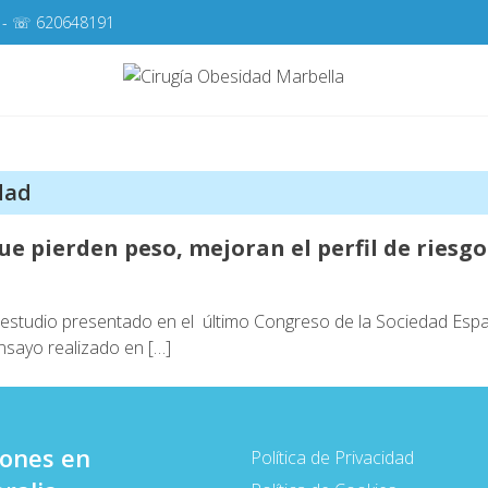
- ☏
620648191
Cirugí
Cirugía de la Obes
dad
ue pierden peso, mejoran el perfil de riesgo
n estudio presentado en el último Congreso de la Sociedad Esp
nsayo realizado en […]
iones en
Política de Privacidad