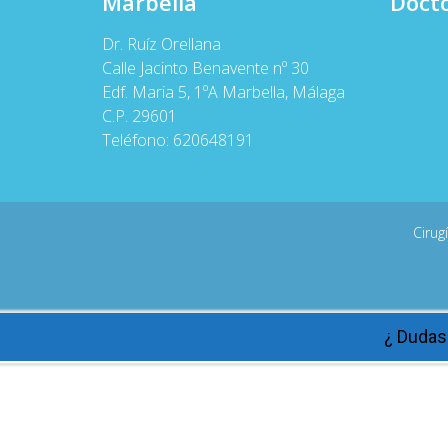
Marbella
Docto
Dr. Ruíz Orellana
Calle Jacinto Benavente nº 30
Edf. Maria 5, 1ºA Marbella, Málaga
C.P. 29601
Teléfono:
620648191
Cirug
¿ Dudas