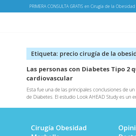
Skip
PRIMERA CONSULTA GRATIS en Cirugía de la Obesidad
to
content
Etiqueta:
precio cirugía de la obesi
Las personas con Diabetes Tipo 2 q
cardiovascular
Esta fue una de las principales conclusiones de u
de Diabetes. El estudio Look AHEAD Study es un e
Cirugía Obesidad
Opin