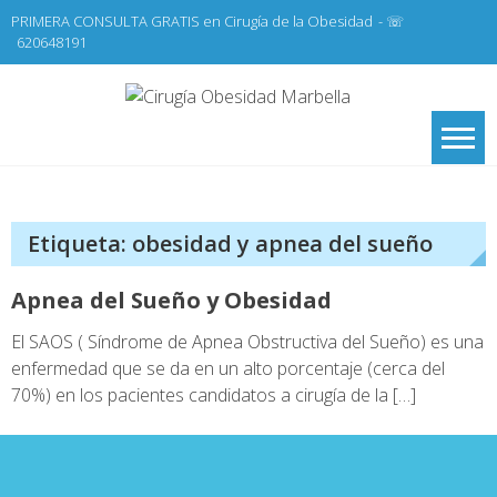
Skip
PRIMERA CONSULTA GRATIS en Cirugía de la Obesidad
- ☏
to
620648191
content
Cirugí
Cirugía de la
Obesidad y Cirugía
Obesid
General,
Marbel
Laparoscopia
Etiqueta:
obesidad y apnea del sueño
Apnea del Sueño y Obesidad
El SAOS ( Síndrome de Apnea Obstructiva del Sueño) es una
enfermedad que se da en un alto porcentaje (cerca del
70%) en los pacientes candidatos a cirugía de la […]