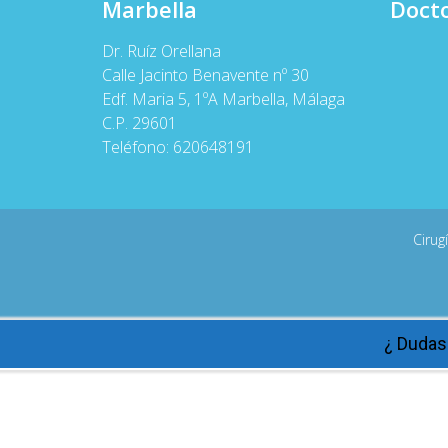
Marbella
Docto
Dr. Ruíz Orellana
Calle Jacinto Benavente nº 30
Edf. Maria 5, 1ºA Marbella, Málaga
C.P. 29601
Teléfono:
620648191
Cirug
¿ Dudas