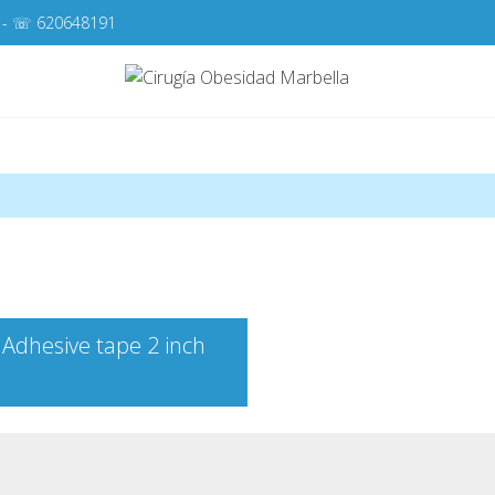
- ☏
620648191
Cirugí
Cirugía de la Obes
f Adhesive tape 2 inch