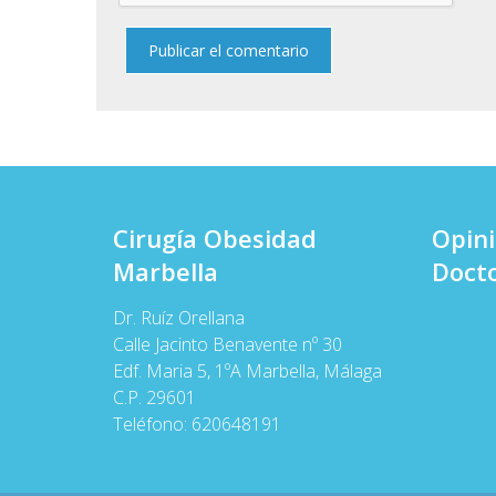
Cirugía Obesidad
Opin
Marbella
Docto
Dr. Ruíz Orellana
Calle Jacinto Benavente nº 30
Edf. Maria 5, 1ºA Marbella, Málaga
C.P. 29601
Teléfono:
620648191