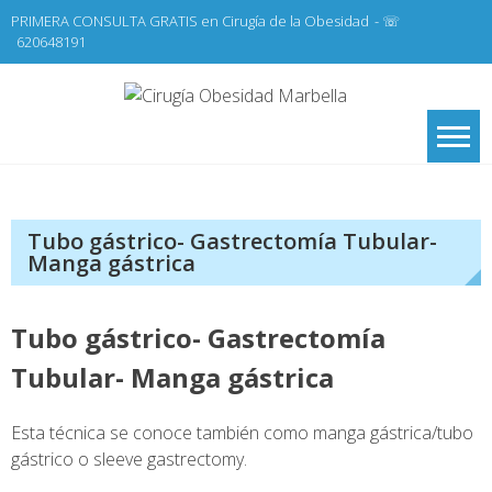
Skip
PRIMERA CONSULTA GRATIS en Cirugía de la Obesidad
- ☏
to
620648191
content
Cirugí
Cirugía de la
Obesidad y Cirugía
Obesid
General,
Marbel
Laparoscopia
Tubo gástrico- Gastrectomía Tubular-
Manga gástrica
Tubo gástrico- Gastrectomía
Tubular- Manga gástrica
Esta técnica se conoce también como manga gástrica/tubo
gástrico o sleeve gastrectomy.